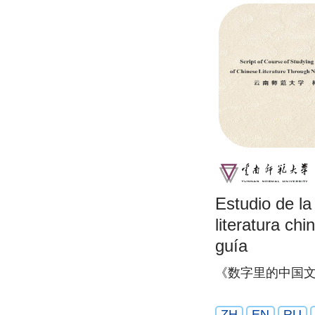
Estudio de la 
literatura c
guía
《数字里的中国
ZH
EN
RU