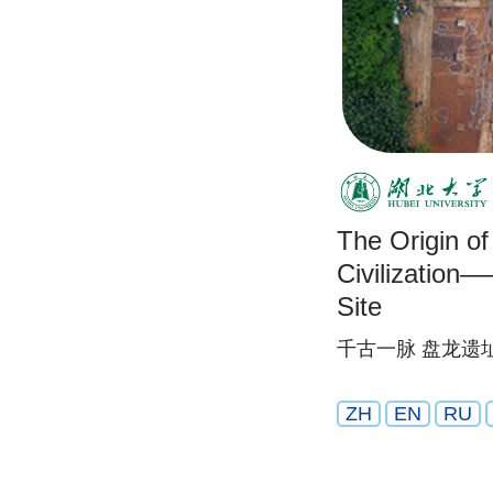
The Origin o
Civilizatio
Site
千古一脉 盘龙遗
ZH
EN
RU