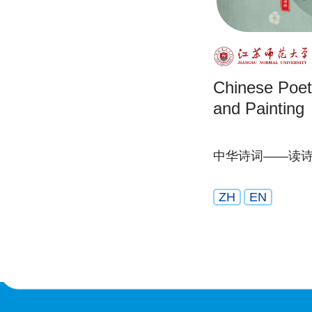
Chinese Poet
and Painting
中华诗词——读
ZH
EN