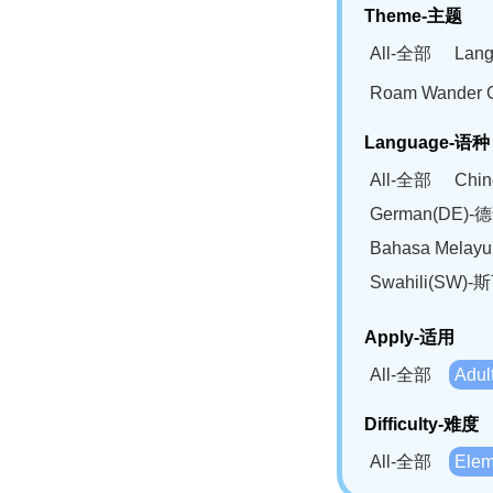
Theme-主题
All-全部
Lan
Roam Wander
Language-语种
All-全部
Chi
German(DE)-
Bahasa Mela
Swahili(SW
Apply-适用
All-全部
Adu
Difficulty-难度
All-全部
Ele