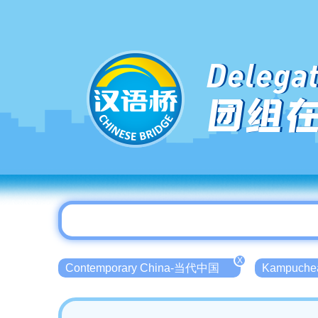
Delegat
团组
X
Contemporary China-当代中国
Kampuch