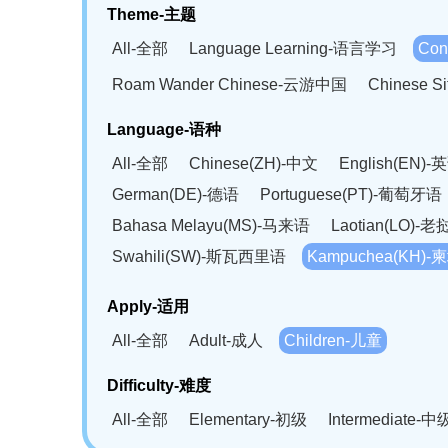
Theme-主题
All-全部
Language Learning-语言学习
Con
Roam Wander Chinese-云游中国
Chinese 
Language-语种
All-全部
Chinese(ZH)-中文
English(EN)-
German(DE)-德语
Portuguese(PT)-葡萄牙语
Bahasa Melayu(MS)-马来语
Laotian(LO)-
Swahili(SW)-斯瓦西里语
Kampuchea(KH)
Apply-适用
All-全部
Adult-成人
Children-儿童
Difficulty-难度
All-全部
Elementary-初级
Intermediate-中