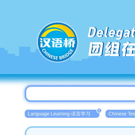
Delegat
团组
X
Language Learning-语言学习
Chinese T