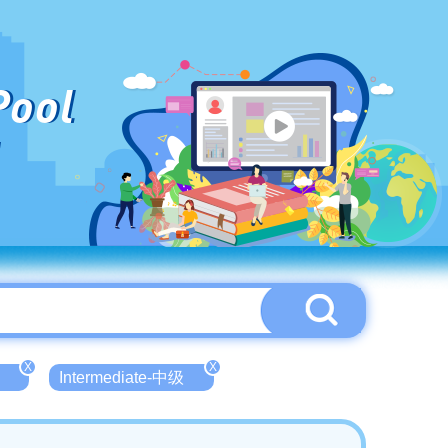
Pool
X
X
Intermediate-中级