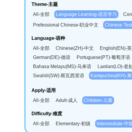
Theme-主题
All-全部
Language Learning-语言学习
Con
Prefessional Chinese-职业中文
Chinese T
Language-语种
All-全部
Chinese(ZH)-中文
English(EN)-
German(DE)-德语
Portuguese(PT)-葡萄牙语
Bahasa Melayu(MS)-马来语
Laotian(LO)-
Swahili(SW)-斯瓦西里语
Kampuchea(KH)
Apply-适用
All-全部
Adult-成人
Children-儿童
Difficulty-难度
All-全部
Elementary-初级
Intermediate-中