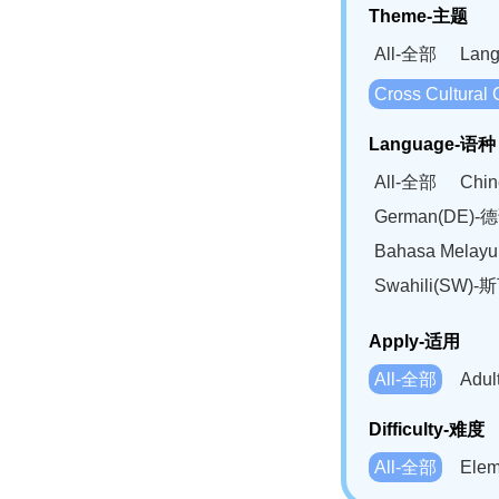
Theme-主题
All-全部
Lan
Cross Cultur
Language-语种
All-全部
Chi
German(DE)-
Bahasa Mela
Swahili(SW
Apply-适用
All-全部
Adu
Difficulty-难度
All-全部
Ele