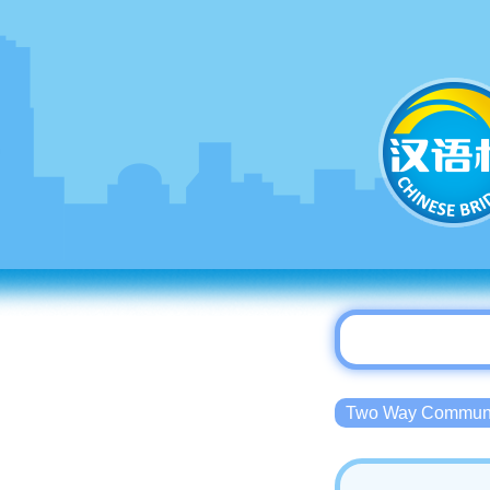
Two Way Commu