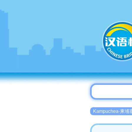
Kampuchea-柬