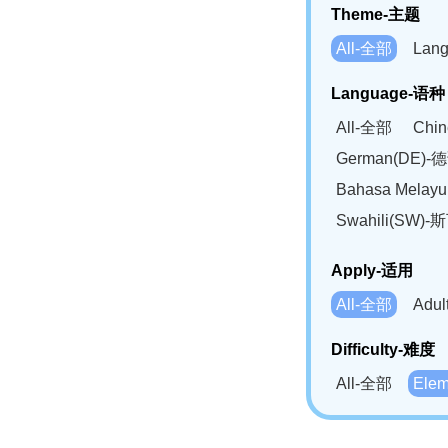
Theme-主题
All-全部
Lan
Language-语种
All-全部
Chi
German(DE)-
Bahasa Mela
Swahili(SW
Apply-适用
All-全部
Adu
Difficulty-难度
All-全部
Ele