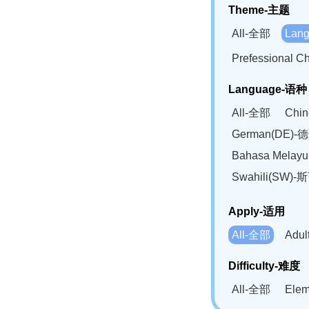
Theme-主题
All-全部
Lan
Prefessional
Language-语种
All-全部
Chi
German(DE)-
Bahasa Mela
Swahili(SW
Apply-适用
All-全部
Adu
Difficulty-难度
All-全部
Ele