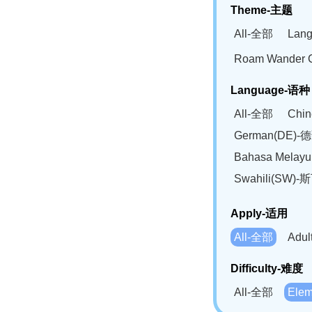
Theme-主题
All-全部
Lan
Roam Wander
Language-语种
All-全部
Chi
German(DE)-
Bahasa Mela
Swahili(SW
Apply-适用
All-全部
Adu
Difficulty-难度
All-全部
Ele