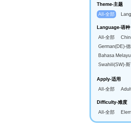
Theme-主题
All-全部
Lan
Language-语种
All-全部
Chi
German(DE)-
Bahasa Mela
Swahili(SW
Apply-适用
All-全部
Adu
Difficulty-难度
All-全部
Ele