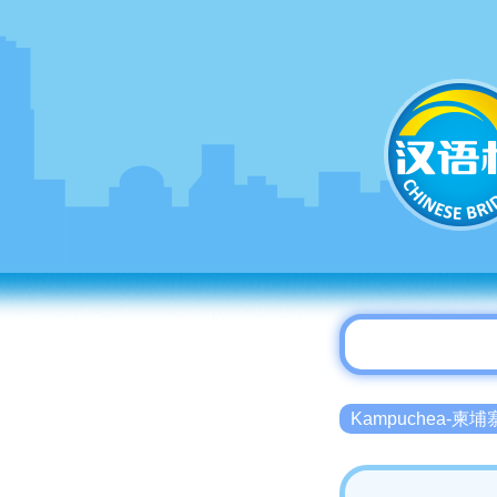
Kampuchea-柬