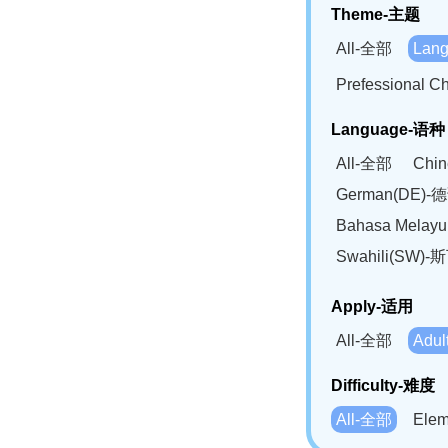
Theme-主题
All-全部
Lan
Prefessional
Language-语种
All-全部
Chi
German(DE)-
Bahasa Mela
Swahili(SW
Apply-适用
All-全部
Adu
Difficulty-难度
All-全部
Ele