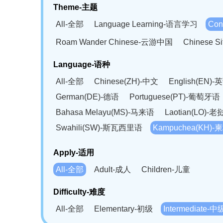
Theme-主题
All-全部
Language Learning-语言学习
Con
Roam Wander Chinese-云游中国
Chinese 
Language-语种
All-全部
Chinese(ZH)-中文
English(EN)-
German(DE)-德语
Portuguese(PT)-葡萄牙语
Bahasa Melayu(MS)-马来语
Laotian(LO)-
Swahili(SW)-斯瓦西里语
Kampuchea(KH)
Apply-适用
All-全部
Adult-成人
Children-儿童
Difficulty-难度
All-全部
Elementary-初级
Intermediate-中