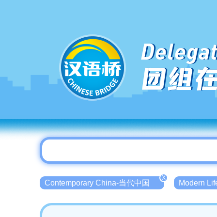
Delegat
团组
X
Contemporary China-当代中国
Modern L