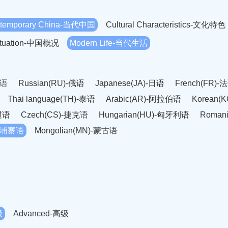
temporary China-当代中国
Cultural Characteristics-文化特色
Situation-中国概况
Modern Life-当代生活
英语
Russian(RU)-俄语
Japanese(JA)-日语
French(FR)-
Thai language(TH)-泰语
Arabic(AR)-阿拉伯语
Korean(
老挝语
Czech(CS)-捷克语
Hungarian(HU)-匈牙利语
Roman
-柬埔寨语
Mongolian(MN)-蒙古语
级
Advanced-高级