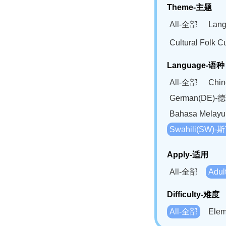
Theme-主题
All-全部
Lan
Cultural Fol
Language-语种
All-全部
Chi
German(DE)-
Bahasa Mela
Swahili(SW
Apply-适用
All-全部
Adu
Difficulty-难度
All-全部
Ele