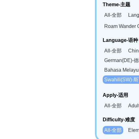
Theme-主题
All-全部
Lan
Roam Wander
Language-语种
All-全部
Chi
German(DE)-
Bahasa Mela
Swahili(SW
Apply-适用
All-全部
Adu
Difficulty-难度
All-全部
Ele