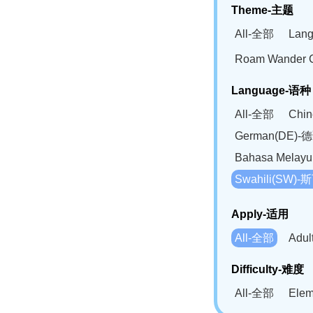
Theme-主题
All-全部
Lan
Roam Wander
Language-语种
All-全部
Chi
German(DE)-
Bahasa Mela
Swahili(SW
Apply-适用
All-全部
Adu
Difficulty-难度
All-全部
Ele