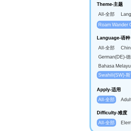
Theme-主题
All-全部
Lan
Roam Wander
Language-语种
All-全部
Chi
German(DE)-
Bahasa Mela
Swahili(SW
Apply-适用
All-全部
Adu
Difficulty-难度
All-全部
Ele