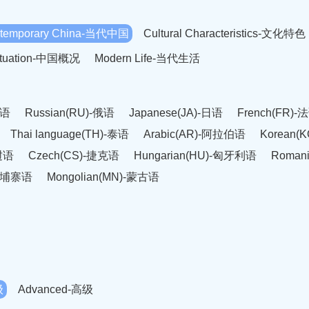
temporary China-当代中国
Cultural Characteristics-文化特色
Situation-中国概况
Modern Life-当代生活
英语
Russian(RU)-俄语
Japanese(JA)-日语
French(FR)-
Thai language(TH)-泰语
Arabic(AR)-阿拉伯语
Korean(
老挝语
Czech(CS)-捷克语
Hungarian(HU)-匈牙利语
Roman
-柬埔寨语
Mongolian(MN)-蒙古语
级
Advanced-高级