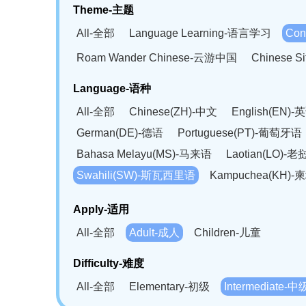
Theme-主题
All-全部
Language Learning-语言学习
Con
Roam Wander Chinese-云游中国
Chinese 
Language-语种
All-全部
Chinese(ZH)-中文
English(EN)-
German(DE)-德语
Portuguese(PT)-葡萄牙语
Bahasa Melayu(MS)-马来语
Laotian(LO)-
Swahili(SW)-斯瓦西里语
Kampuchea(KH)
Apply-适用
All-全部
Adult-成人
Children-儿童
Difficulty-难度
All-全部
Elementary-初级
Intermediate-中