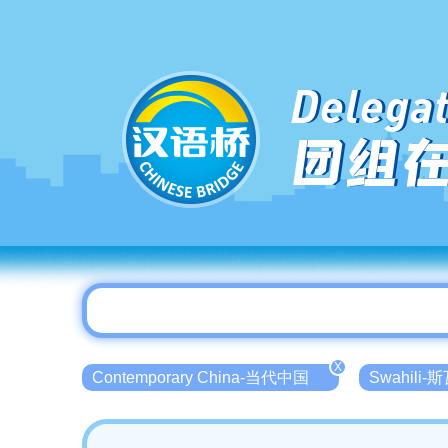
Delegat
团组
X
Contemporary China-当代中国
Swahili