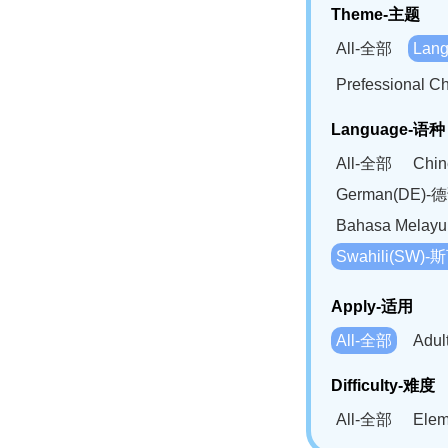
Theme-主题
All-全部
Lan
Prefessional
Language-语种
All-全部
Chi
German(DE)-
Bahasa Mela
Swahili(SW
Apply-适用
All-全部
Adu
Difficulty-难度
All-全部
Ele