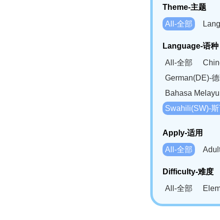
Theme-主题
All-全部
Lan
Language-语种
All-全部
Chi
German(DE)-
Bahasa Mela
Swahili(SW
Apply-适用
All-全部
Adu
Difficulty-难度
All-全部
Ele