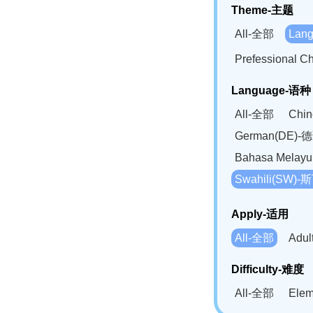
Theme-主题
All-全部
Lan
Prefessional
Language-语种
All-全部
Chi
German(DE)-
Bahasa Mela
Swahili(SW
Apply-适用
All-全部
Adu
Difficulty-难度
All-全部
Ele