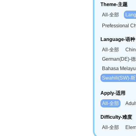
Theme-主题
All-全部
Lan
Prefessional
Language-语种
All-全部
Chi
German(DE)-
Bahasa Mela
Swahili(SW
Apply-适用
All-全部
Adu
Difficulty-难度
All-全部
Ele