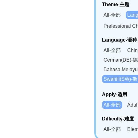
Theme-主题
All-全部
Lan
Prefessional
Language-语种
All-全部
Chi
German(DE)-
Bahasa Mela
Swahili(SW
Apply-适用
All-全部
Adu
Difficulty-难度
All-全部
Ele