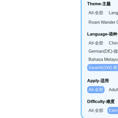
Theme-主题
All-全部
Lan
Roam Wander
Language-语种
All-全部
Chi
German(DE)-
Bahasa Mela
Swahili(SW
Apply-适用
All-全部
Adu
Difficulty-难度
All-全部
Ele