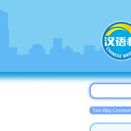
Two Way Commu