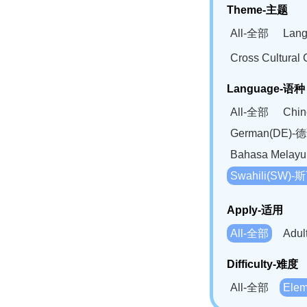
Theme-主题
All-全部
Lan
Cross Cultur
Language-语种
All-全部
Chi
German(DE)-
Bahasa Mela
Swahili(SW
Apply-适用
All-全部
Adu
Difficulty-难度
All-全部
Ele