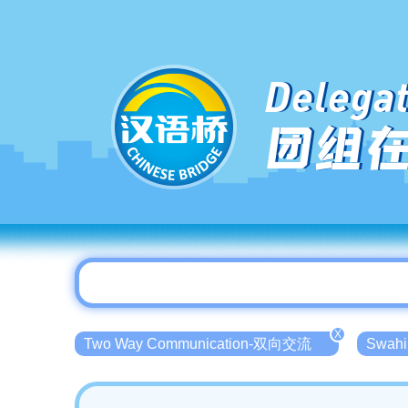
Delegat
团组
X
Two Way Communication-双向交流
Swah