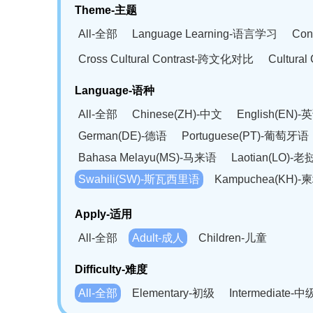
Theme-主题
All-全部
Language Learning-语言学习
Con
Cross Cultural Contrast-跨文化对比
Cultura
Language-语种
All-全部
Chinese(ZH)-中文
English(EN)-
German(DE)-德语
Portuguese(PT)-葡萄牙语
Bahasa Melayu(MS)-马来语
Laotian(LO)-
Swahili(SW)-斯瓦西里语
Kampuchea(KH)
Apply-适用
All-全部
Adult-成人
Children-儿童
Difficulty-难度
All-全部
Elementary-初级
Intermediate-中