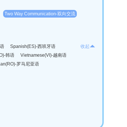
Two Way Communication-双向交流
法语
Spanish(ES)-西班牙语
收起
KO)-韩语
Vietnamese(VI)-越南语
ian(RO)-罗马尼亚语