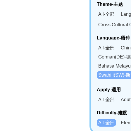
Theme-主题
All-全部
Lan
Cross Cultur
Language-语种
All-全部
Chi
German(DE)-
Bahasa Mela
Swahili(SW
Apply-适用
All-全部
Adu
Difficulty-难度
All-全部
Ele