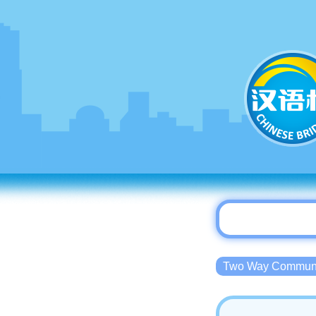
Two Way Commu