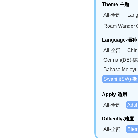
Theme-主题
All-全部
Lan
Roam Wander
Language-语种
All-全部
Chi
German(DE)-
Bahasa Mela
Swahili(SW
Apply-适用
All-全部
Adu
Difficulty-难度
All-全部
Ele