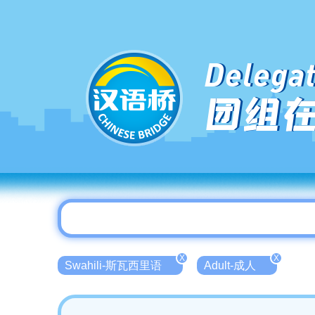
Delegat
团组
X
X
Swahili-斯瓦西里语
Adult-成人