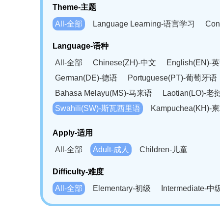
Theme-主题
All-全部
Language Learning-语言学习
Con
Language-语种
All-全部
Chinese(ZH)-中文
English(EN)-
German(DE)-德语
Portuguese(PT)-葡萄牙语
Bahasa Melayu(MS)-马来语
Laotian(LO)-
Swahili(SW)-斯瓦西里语
Kampuchea(KH)
Apply-适用
All-全部
Adult-成人
Children-儿童
Difficulty-难度
All-全部
Elementary-初级
Intermediate-中