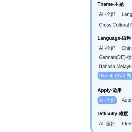
Theme-主题
All-全部
Lan
Cross Cultur
Language-语种
All-全部
Chi
German(DE)-
Bahasa Mela
Swahili(SW
Apply-适用
All-全部
Adu
Difficulty-难度
All-全部
Ele