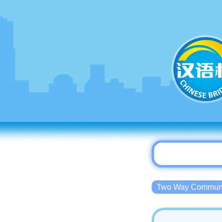
Two Way Commu