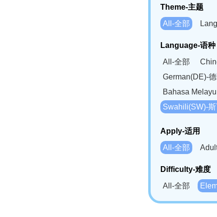
Theme-主题
All-全部
Lan
Language-语种
All-全部
Chi
German(DE)-
Bahasa Mela
Swahili(SW
Apply-适用
All-全部
Adu
Difficulty-难度
All-全部
Ele