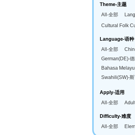
Theme-主题
All-全部
Lan
Cultural Fol
Language-语种
All-全部
Chi
German(DE)-
Bahasa Mela
Swahili(SW
Apply-适用
All-全部
Adu
Difficulty-难度
All-全部
Ele