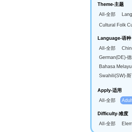
Theme-主题
All-全部
Lan
Cultural Fol
Language-语种
All-全部
Chi
German(DE)-
Bahasa Mela
Swahili(SW
Apply-适用
All-全部
Adu
Difficulty-难度
All-全部
Ele