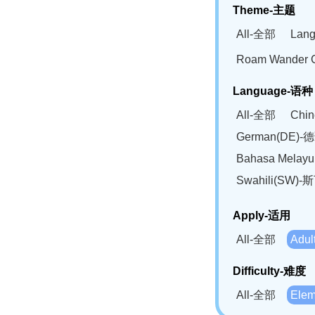
Theme-主题
All-全部
Lan
Roam Wander
Language-语种
All-全部
Chi
German(DE)-
Bahasa Mela
Swahili(SW
Apply-适用
All-全部
Adu
Difficulty-难度
All-全部
Ele