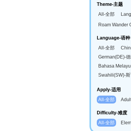
Theme-主题
All-全部
Lan
Roam Wander
Language-语种
All-全部
Chi
German(DE)-
Bahasa Mela
Swahili(SW
Apply-适用
All-全部
Adu
Difficulty-难度
All-全部
Ele