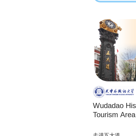
Wudadao Hist
Tourism Area
走进五大道