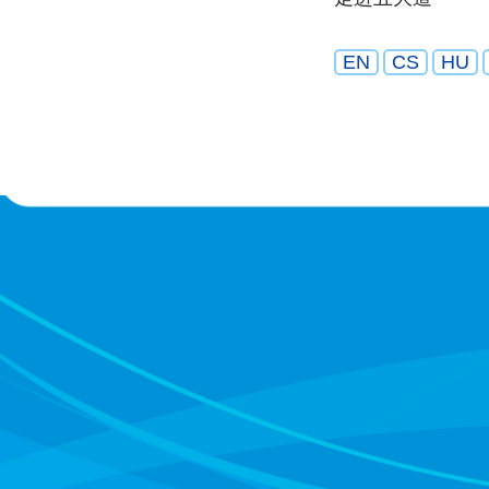
EN
CS
HU