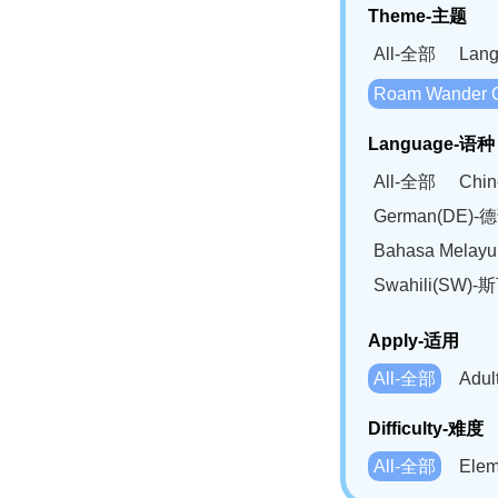
Theme-主题
All-全部
Lan
Roam Wander
Language-语种
All-全部
Chi
German(DE)-
Bahasa Mela
Swahili(SW
Apply-适用
All-全部
Adu
Difficulty-难度
All-全部
Ele