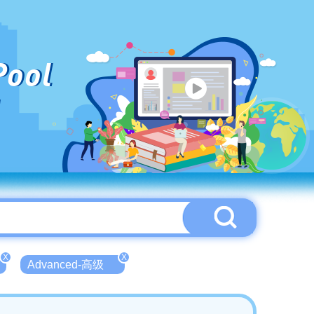
Pool
X
X
Advanced-高级