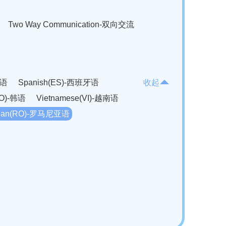
Two Way Communication-双向交流
法语
Spanish(ES)-西班牙语
收起
KO)-韩语
Vietnamese(VI)-越南语
ian(RO)-罗马尼亚语