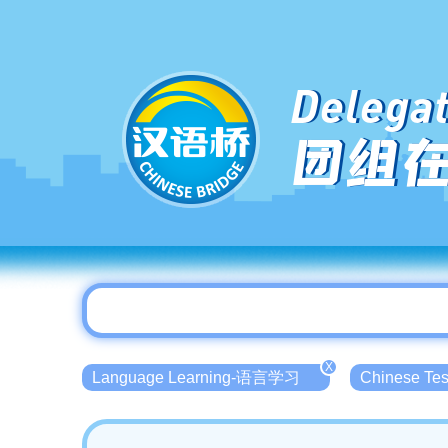
Delegat
团组
X
Language Learning-语言学习
Chinese T