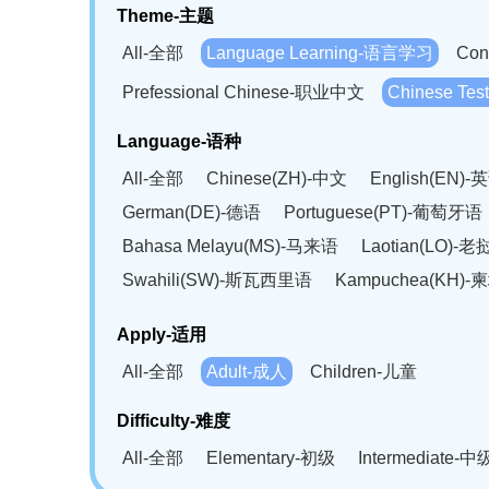
Theme-主题
All-全部
Language Learning-语言学习
Con
Prefessional Chinese-职业中文
Chinese T
Language-语种
All-全部
Chinese(ZH)-中文
English(EN)-
German(DE)-德语
Portuguese(PT)-葡萄牙语
Bahasa Melayu(MS)-马来语
Laotian(LO)-
Swahili(SW)-斯瓦西里语
Kampuchea(KH)
Apply-适用
All-全部
Adult-成人
Children-儿童
Difficulty-难度
All-全部
Elementary-初级
Intermediate-中