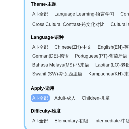
Theme-主题
All-全部
Language Learning-语言学习
Con
Cross Cultural Contrast-跨文化对比
Cultura
Language-语种
All-全部
Chinese(ZH)-中文
English(EN)-
German(DE)-德语
Portuguese(PT)-葡萄牙语
Bahasa Melayu(MS)-马来语
Laotian(LO)-
Swahili(SW)-斯瓦西里语
Kampuchea(KH)
Apply-适用
All-全部
Adult-成人
Children-儿童
Difficulty-难度
All-全部
Elementary-初级
Intermediate-中