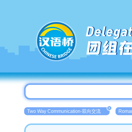
Delegat
团组
X
Two Way Communication-双向交流
Roma