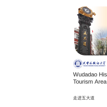
Wudadao Hist
Tourism Area
走进五大道