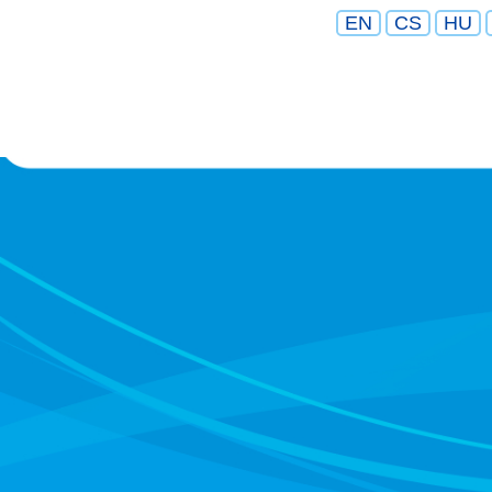
EN
CS
HU