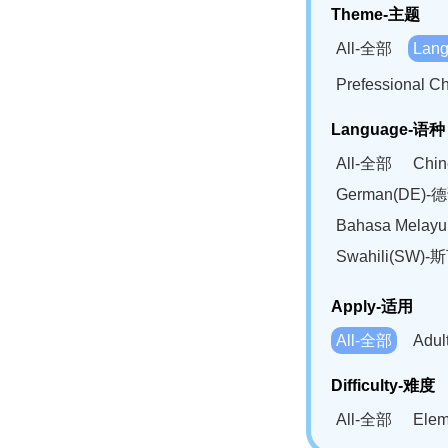
Theme-主题
All-全部
Lan
Prefessional
Language-语种
All-全部
Chi
German(DE)-
Bahasa Mela
Swahili(SW
Apply-适用
All-全部
Adu
Difficulty-难度
All-全部
Ele