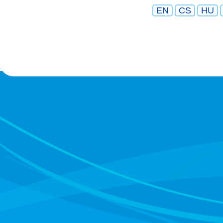
EN
CS
HU