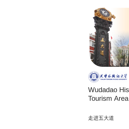
Wudadao Hist
Tourism Area
走进五大道