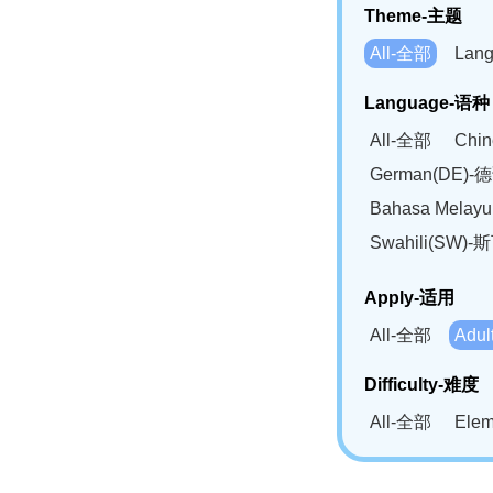
Theme-主题
All-全部
Lan
Language-语种
All-全部
Chi
German(DE)-
Bahasa Mela
Swahili(SW
Apply-适用
All-全部
Adu
Difficulty-难度
All-全部
Ele