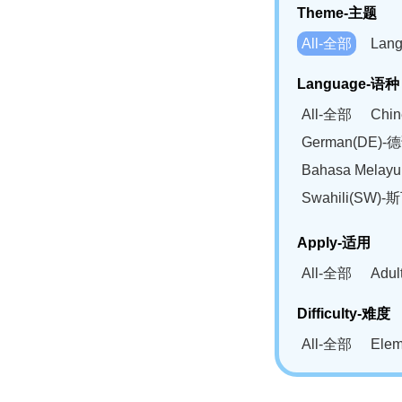
Theme-主题
All-全部
Lan
Language-语种
All-全部
Chi
German(DE)-
Bahasa Mela
Swahili(SW
Apply-适用
All-全部
Adu
Difficulty-难度
All-全部
Ele