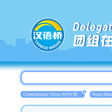
Delegat
团组
X
Contemporary China-当代中国
Roam Wan