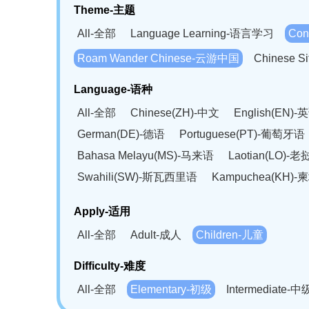
Theme-主题
All-全部
Language Learning-语言学习
Con
Roam Wander Chinese-云游中国
Chinese 
Language-语种
All-全部
Chinese(ZH)-中文
English(EN)-
German(DE)-德语
Portuguese(PT)-葡萄牙语
Bahasa Melayu(MS)-马来语
Laotian(LO)-
Swahili(SW)-斯瓦西里语
Kampuchea(KH)
Apply-适用
All-全部
Adult-成人
Children-儿童
Difficulty-难度
All-全部
Elementary-初级
Intermediate-中