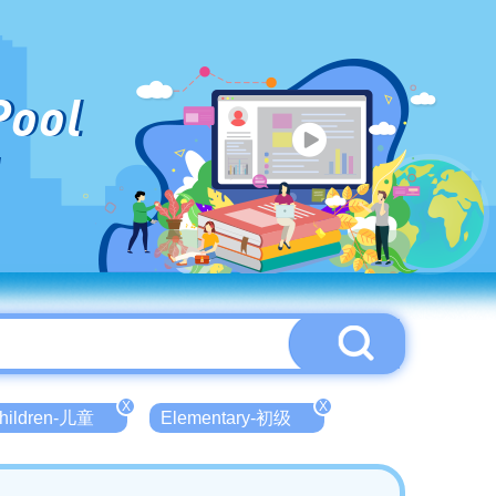
Pool
X
X
hildren-儿童
Elementary-初级