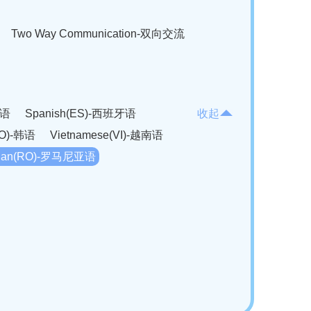
Two Way Communication-双向交流
法语
Spanish(ES)-西班牙语
收起
KO)-韩语
Vietnamese(VI)-越南语
ian(RO)-罗马尼亚语