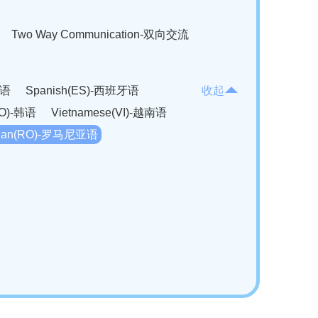
Two Way Communication-双向交流
法语
Spanish(ES)-西班牙语
收起
KO)-韩语
Vietnamese(VI)-越南语
ian(RO)-罗马尼亚语