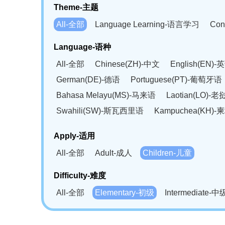
Theme-主题
All-全部
Language Learning-语言学习
Con
Language-语种
All-全部
Chinese(ZH)-中文
English(EN)-
German(DE)-德语
Portuguese(PT)-葡萄牙语
Bahasa Melayu(MS)-马来语
Laotian(LO)-
Swahili(SW)-斯瓦西里语
Kampuchea(KH)
Apply-适用
All-全部
Adult-成人
Children-儿童
Difficulty-难度
All-全部
Elementary-初级
Intermediate-中