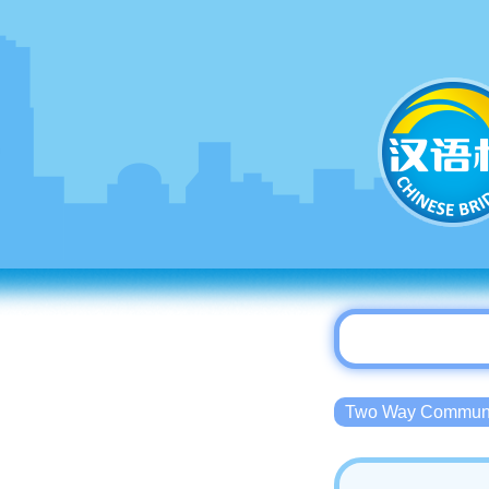
Two Way Commu