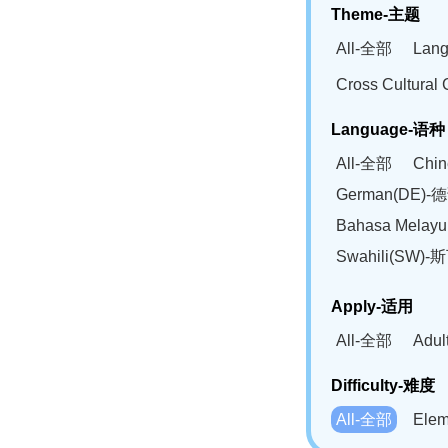
Theme-主题
All-全部
Lan
Cross Cultur
Language-语种
All-全部
Chi
German(DE)-
Bahasa Mela
Swahili(SW
Apply-适用
All-全部
Adu
Difficulty-难度
All-全部
Ele