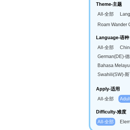
Theme-主题
All-全部
Lan
Roam Wander
Language-语种
All-全部
Chi
German(DE)-
Bahasa Mela
Swahili(SW
Apply-适用
All-全部
Adu
Difficulty-难度
All-全部
Ele