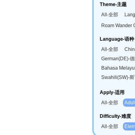
Theme-主题
All-全部
Lan
Roam Wander
Language-语种
All-全部
Chi
German(DE)-
Bahasa Mela
Swahili(SW
Apply-适用
All-全部
Adu
Difficulty-难度
All-全部
Ele