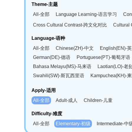
Theme-主题
All-全部
Language Learning-语言学习
Con
Cross Cultural Contrast-跨文化对比
Cultura
Language-语种
All-全部
Chinese(ZH)-中文
English(EN)-
German(DE)-德语
Portuguese(PT)-葡萄牙语
Bahasa Melayu(MS)-马来语
Laotian(LO)-
Swahili(SW)-斯瓦西里语
Kampuchea(KH)
Apply-适用
All-全部
Adult-成人
Children-儿童
Difficulty-难度
All-全部
Elementary-初级
Intermediate-中