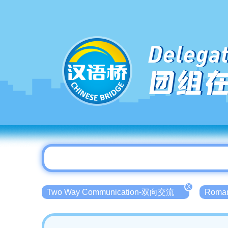
Delegat
团组
X
Two Way Communication-双向交流
Roma