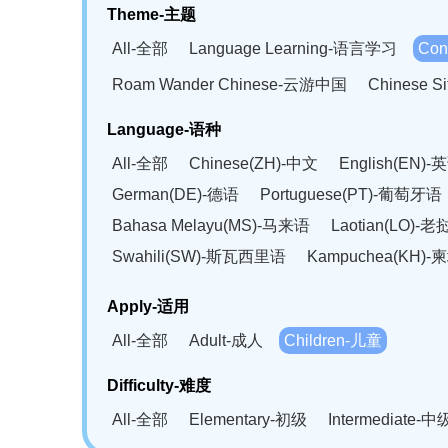
Theme-主题
All-全部
Language Learning-语言学习
Con
Roam Wander Chinese-云游中国
Chinese 
Language-语种
All-全部
Chinese(ZH)-中文
English(EN)-
German(DE)-德语
Portuguese(PT)-葡萄牙语
Bahasa Melayu(MS)-马来语
Laotian(LO)-
Swahili(SW)-斯瓦西里语
Kampuchea(KH)
Apply-适用
All-全部
Adult-成人
Children-儿童
Difficulty-难度
All-全部
Elementary-初级
Intermediate-中