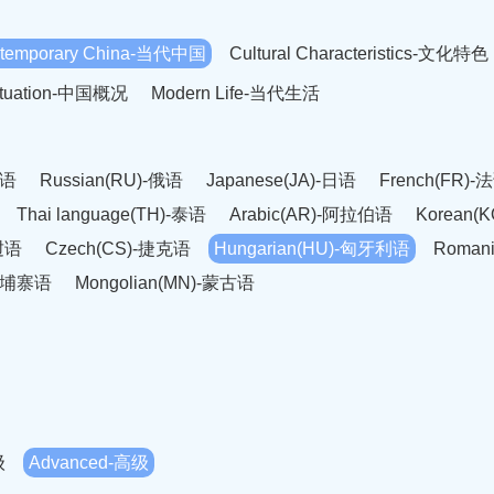
temporary China-当代中国
Cultural Characteristics-文化特色
Situation-中国概况
Modern Life-当代生活
英语
Russian(RU)-俄语
Japanese(JA)-日语
French(FR)-
Thai language(TH)-泰语
Arabic(AR)-阿拉伯语
Korean(
老挝语
Czech(CS)-捷克语
Hungarian(HU)-匈牙利语
Roman
-柬埔寨语
Mongolian(MN)-蒙古语
级
Advanced-高级