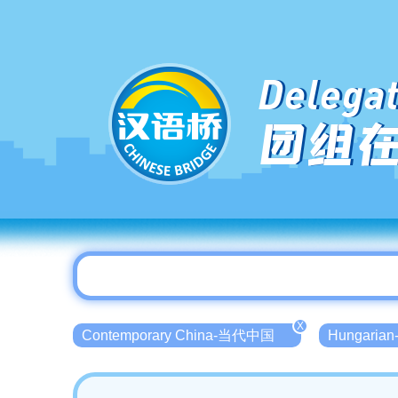
Delegat
团组
X
Contemporary China-当代中国
Hungari