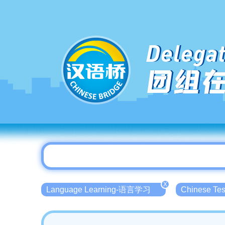
Delegat
团组
X
Language Learning-语言学习
Chinese T