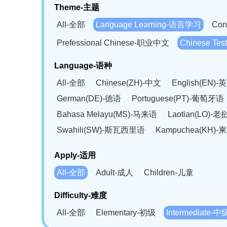
Theme-主题
All-全部
Language Learning-语言学习
Con
Prefessional Chinese-职业中文
Chinese T
Language-语种
All-全部
Chinese(ZH)-中文
English(EN)-
German(DE)-德语
Portuguese(PT)-葡萄牙语
Bahasa Melayu(MS)-马来语
Laotian(LO)-
Swahili(SW)-斯瓦西里语
Kampuchea(KH)
Apply-适用
All-全部
Adult-成人
Children-儿童
Difficulty-难度
All-全部
Elementary-初级
Intermediate-中