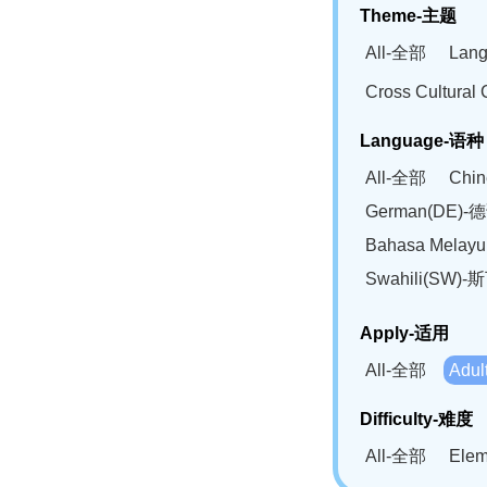
Theme-主题
All-全部
Lan
Cross Cultur
Language-语种
All-全部
Chi
German(DE)-
Bahasa Mela
Swahili(SW
Apply-适用
All-全部
Adu
Difficulty-难度
All-全部
Ele