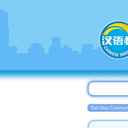
Two Way Commu