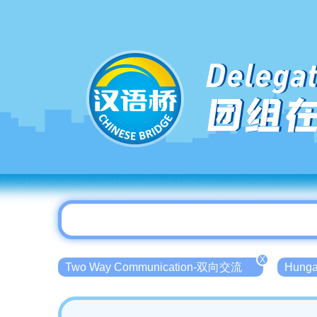
Delegat
团组
X
Two Way Communication-双向交流
Hung