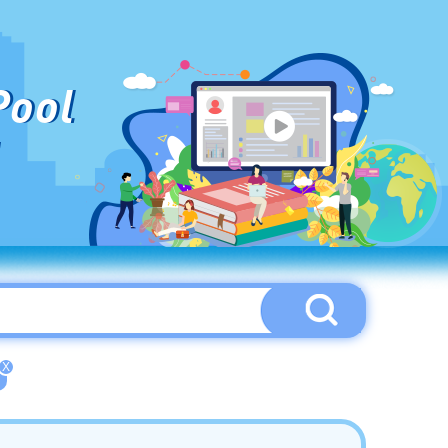
Pool
X