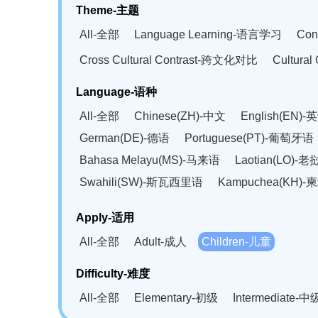
Theme-主题
All-全部
Language Learning-语言学习
Con
Cross Cultural Contrast-跨文化对比
Cultura
Language-语种
All-全部
Chinese(ZH)-中文
English(EN)-
German(DE)-德语
Portuguese(PT)-葡萄牙语
Bahasa Melayu(MS)-马来语
Laotian(LO)-
Swahili(SW)-斯瓦西里语
Kampuchea(KH)
Apply-适用
All-全部
Adult-成人
Children-儿童
Difficulty-难度
All-全部
Elementary-初级
Intermediate-中