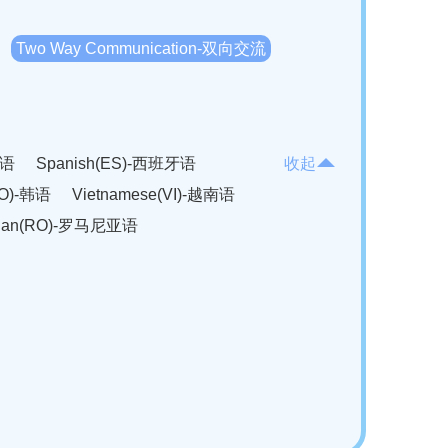
Two Way Communication-双向交流
法语
Spanish(ES)-西班牙语
收起
KO)-韩语
Vietnamese(VI)-越南语
ian(RO)-罗马尼亚语